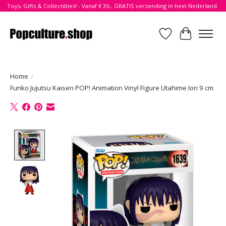
Toys, Gifts & Collectibles! - Vanaf € 30,- GRATIS verzending in heel Nederland.
Verlanglijst
Winkelwa
Home
/
Funko Jujutsu Kaisen POP! Animation Vinyl Figure Utahime Iori 9 cm
Product image slideshow Items