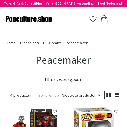
Toys, Gifts & Collectibles! - Vanaf € 30,- GRATIS verzending in heel Nederland.
Verlanglijst
Winkelwa
Home
/
Franchises
/
DC Comics
/
Peacemaker
Peacemaker
Filters weergeven
4 producten
Sorteren op
Nieuwste producten