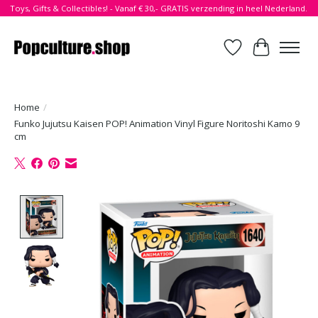
Toys, Gifts & Collectibles! - Vanaf € 30,- GRATIS verzending in heel Nederland.
Verlanglijst
Winkelwa
Home
/
Funko Jujutsu Kaisen POP! Animation Vinyl Figure Noritoshi Kamo 9
cm
Product image slideshow Items