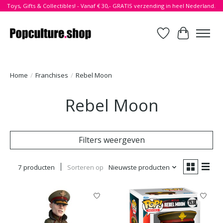
Toys, Gifts & Collectibles! - Vanaf € 30,- GRATIS verzending in heel Nederland.
Verlanglijst
Winkelwa
Home
/
Franchises
/
Rebel Moon
Rebel Moon
Filters weergeven
7 producten
Sorteren op
Nieuwste producten