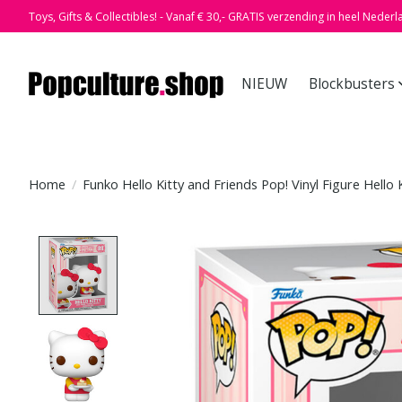
Toys, Gifts & Collectibles! - Vanaf € 30,- GRATIS verzending in heel Nederl
NIEUW
Blockbusters
Home
/
Funko Hello Kitty and Friends Pop! Vinyl Figure Hello 
Product image slideshow Items