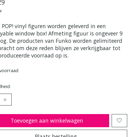
29
w
 POP! vinyl figuren worden geleverd in een
ayable window box! Afmeting figuur is ongeveer 9
og. De producten van Funko worden gelimiteerd
bracht om deze reden blijven ze verkrijgbaar tot
produceerde voorraad op is.
voorraad
heid:
Toevoegen aan winkelwagen
Plaats bestelling