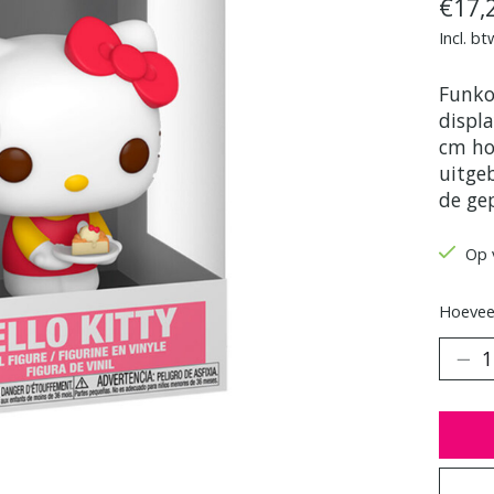
€17,
Incl. bt
Funko
displ
cm ho
uitge
de ge
Op 
Hoeveel