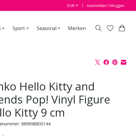
EUR
Aanmelden / Inloggen
s
Sport
Seasonal
Merken
nko Hello Kitty and
ends Pop! Vinyl Figure
lo Kitty 9 cm
enummer: 889698803144