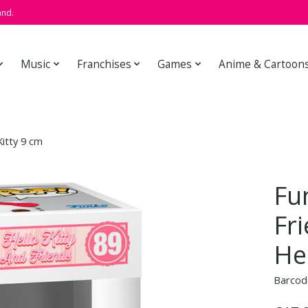
and.
Music
Franchises
Games
Anime & Cartoon
Kitty 9 cm
Fu
Fri
Hel
Barcod