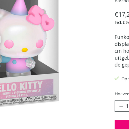
Barcod
€17,
Incl. bt
Funko
displ
cm ho
uitge
de ge
Op 
Hoeveel