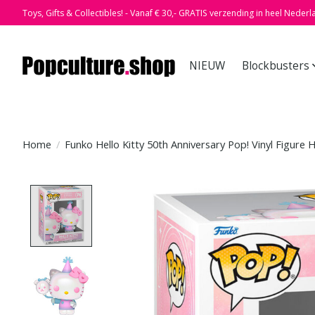
Toys, Gifts & Collectibles! - Vanaf € 30,- GRATIS verzending in heel Nederl
NIEUW
Blockbusters
Home
/
Funko Hello Kitty 50th Anniversary Pop! Vinyl Figure H
Product image slideshow Items