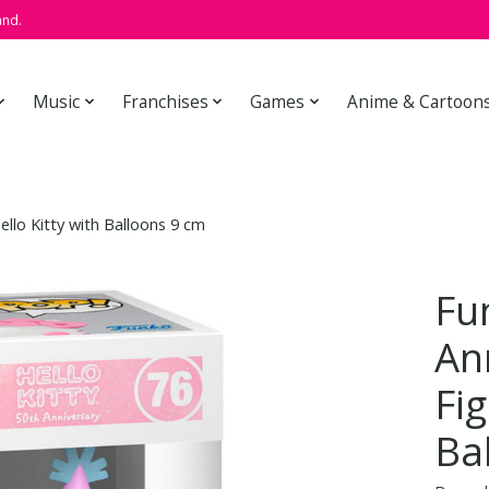
and.
Music
Franchises
Games
Anime & Cartoon
ello Kitty with Balloons 9 cm
Fu
An
Fig
Ba