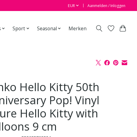
EUR
Aanmelden / Inloggen
s
Sport
Seasonal
Merken
nko Hello Kitty 50th
niversary Pop! Vinyl
ure Hello Kitty with
lloons 9 cm