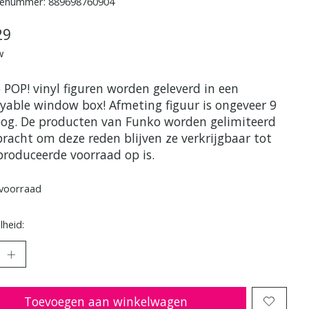
enummer: 889698760904
29
w
 POP! vinyl figuren worden geleverd in een
ayable window box! Afmeting figuur is ongeveer 9
og. De producten van Funko worden gelimiteerd
bracht om deze reden blijven ze verkrijgbaar tot
produceerde voorraad op is.
voorraad
heid:
Toevoegen aan winkelwagen