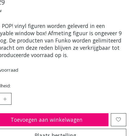
29
w
 POP! vinyl figuren worden geleverd in een
ayable window box! Afmeting figuur is ongeveer 9
og. De producten van Funko worden gelimiteerd
bracht om deze reden blijven ze verkrijgbaar tot
produceerde voorraad op is.
voorraad
heid:
Toevoegen aan winkelwagen
Plaats bestelling