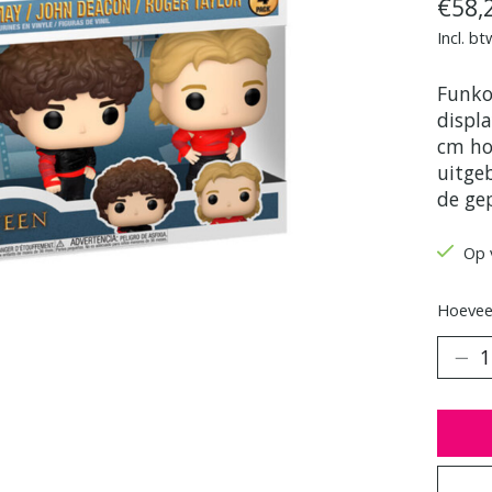
€58,
Incl. bt
Funko
displ
cm ho
uitge
de ge
Op 
Hoeveel