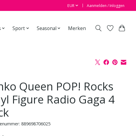
EUR
Aanmelden / Inloggen
s
Sport
Seasonal
Merken
nko Queen POP! Rocks
nyl Figure Radio Gaga 4
ck
enummer: 889698706025