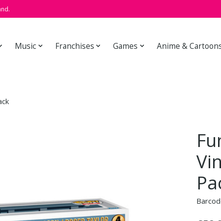
and.
Music
Franchises
Games
Anime & Cartoon
ack
Fu
Vi
Pa
Barcod