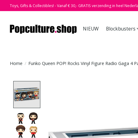
Toys, Gifts & Collectibles! - Vanaf € 30,- GRATIS verzending in heel Nederl
NIEUW
Blockbusters
Home
/
Funko Queen POP! Rocks Vinyl Figure Radio Gaga 4 P
Product image slideshow Items