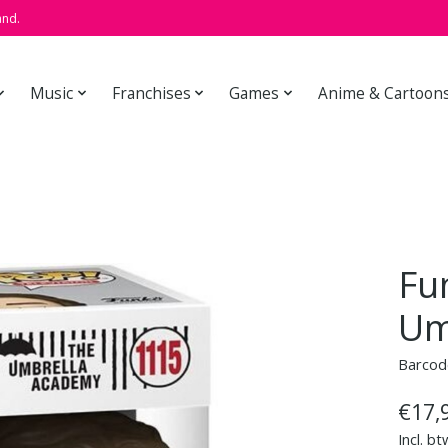
and.
Music
Franchises
Games
Anime & Cartoon
Fu
Um
Barcod
€17,
Incl. bt