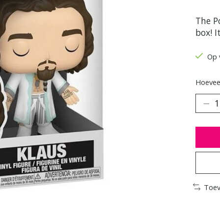
The P
box! I
Op 
Hoeveel
Toev