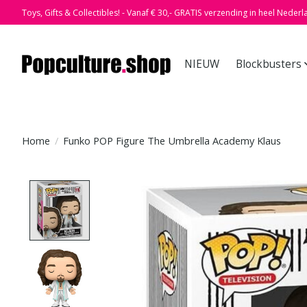
Toys, Gifts & Collectibles! - Vanaf € 30,- GRATIS verzending in heel Nederl
NIEUW
Blockbusters
Home
/
Funko POP Figure The Umbrella Academy Klaus
Product image slideshow Items