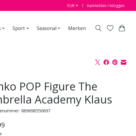
EUR
Aanmelden / Inloggen
s
Sport
Seasonal
Merken
nko POP Figure The
brella Academy Klaus
enummer: 889698550697
99
w