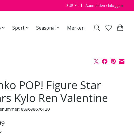
EUR
Aanmelden / Inloggen
s
Sport
Seasonal
Merken
nko POP! Figure Star
rs Kylo Ren Valentine
enummer: 889698676120
99
w