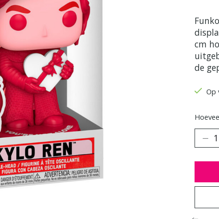
Funko
displ
cm ho
uitge
de ge
Op 
Hoeveel