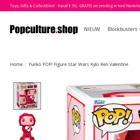
Toys, Gifts & Collectibles! - Vanaf € 30,- GRATIS verzending in heel Nederl
NIEUW
Blockbusters
Home
/
Funko POP! Figure Star Wars Kylo Ren Valentine
Product image slideshow Items