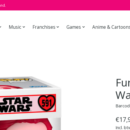
and.
Music
Franchises
Games
Anime & Cartoon
Fu
Wa
Barcod
€17,
Incl. bt