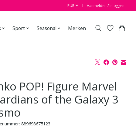
EUR
Aanmelden / Inloggen
s
Sport
Seasonal
Merken
nko POP! Figure Marvel
ardians of the Galaxy 3
smo
enummer: 889698675123