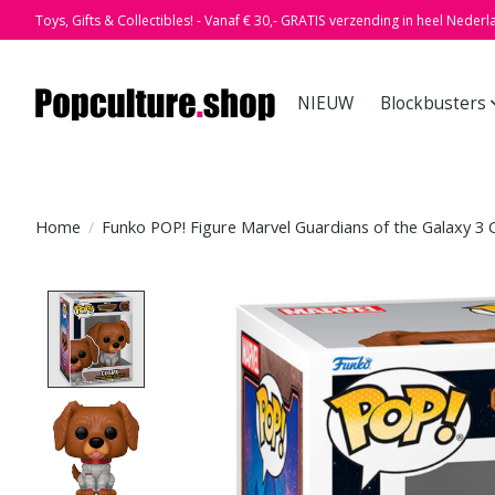
Toys, Gifts & Collectibles! - Vanaf € 30,- GRATIS verzending in heel Nederl
NIEUW
Blockbusters
Home
/
Funko POP! Figure Marvel Guardians of the Galaxy 3
Product image slideshow Items