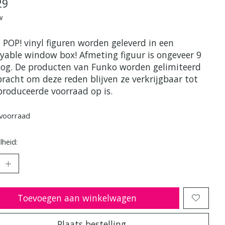
29
w
 POP! vinyl figuren worden geleverd in een
ayable window box! Afmeting figuur is ongeveer 9
og. De producten van Funko worden gelimiteerd
bracht om deze reden blijven ze verkrijgbaar tot
produceerde voorraad op is.
voorraad
heid:
Toevoegen aan winkelwagen
Plaats bestelling