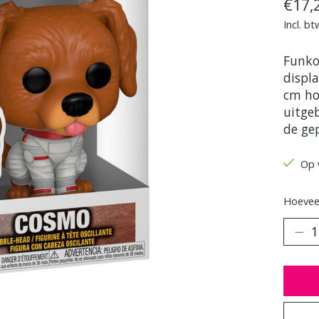
€17,
Incl. bt
Funko
displ
cm ho
uitge
de ge
Op 
Hoeveel