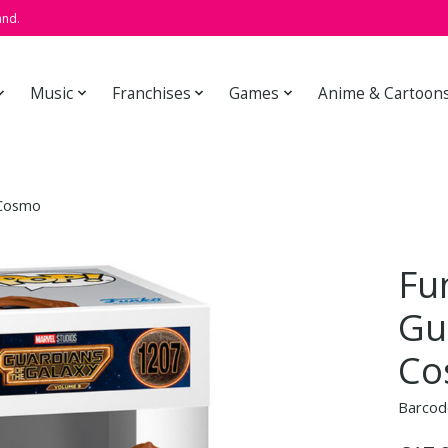
and.
Music
Franchises
Games
Anime & Cartoon
 Cosmo
Fu
Gu
Co
Barcod