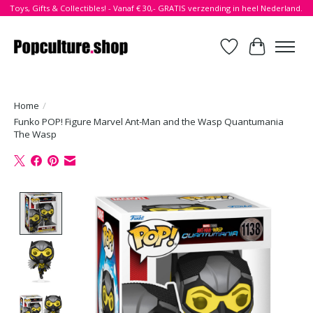
Toys, Gifts & Collectibles! - Vanaf € 30,- GRATIS verzending in heel Nederland.
Verlanglijst
Winkelwa
Home
/
Funko POP! Figure Marvel Ant-Man and the Wasp Quantumania
The Wasp
Product image slideshow Items