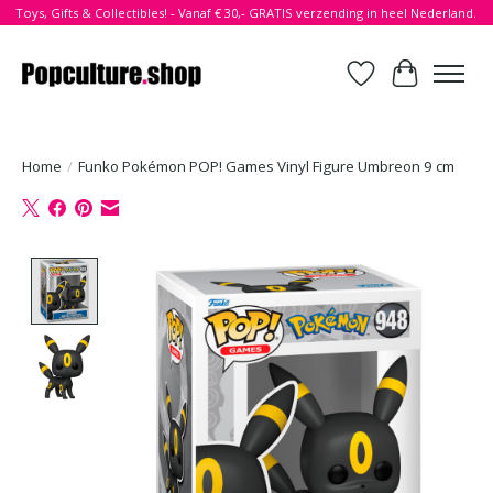
Toys, Gifts & Collectibles! - Vanaf € 30,- GRATIS verzending in heel Nederland.
Verlanglijst
Winkelwa
Home
/
Funko Pokémon POP! Games Vinyl Figure Umbreon 9 cm
Product image slideshow Items