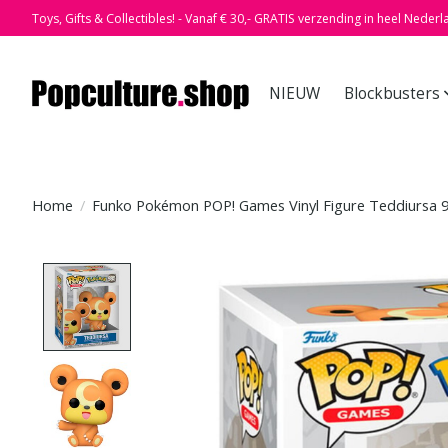
Toys, Gifts & Collectibles! - Vanaf € 30,- GRATIS verzending in heel Nederl
NIEUW
Blockbusters
Home
/
Funko Pokémon POP! Games Vinyl Figure Teddiursa 
Product image slideshow Items