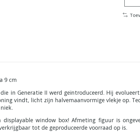
Toev
a 9 cm
e in Generatie II werd geïntroduceerd. Hij evolueer
ning vindt, licht zijn halvemaanvormige vlekje op. Te
uniek.
en displayable window box! Afmeting figuur is ong
verkrijgbaar tot de geproduceerde voorraad op is.