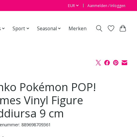
EUR
Aanmelden / Inloggen
s
Sport
Seasonal
Merken
nko Pokémon POP!
mes Vinyl Figure
ddiursa 9 cm
enummer: 889698709361