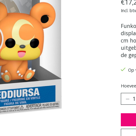
€17,
Incl. bt
Funko
displ
cm ho
uitge
de ge
Op 
Hoeveel