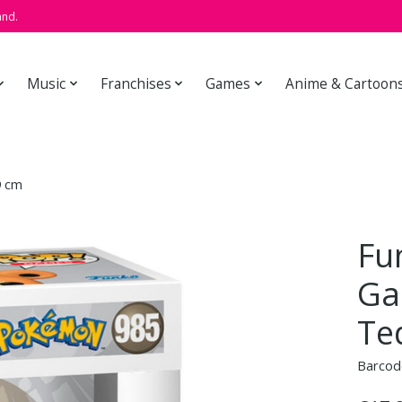
and.
Music
Franchises
Games
Anime & Cartoon
9 cm
Fu
Ga
Te
Barcod