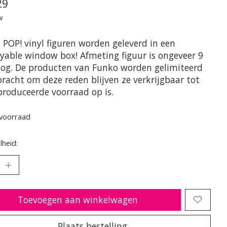
29
w
 POP! vinyl figuren worden geleverd in een
ayable window box! Afmeting figuur is ongeveer 9
og. De producten van Funko worden gelimiteerd
bracht om deze reden blijven ze verkrijgbaar tot
produceerde voorraad op is.
voorraad
heid:
Toevoegen aan winkelwagen
Plaats bestelling