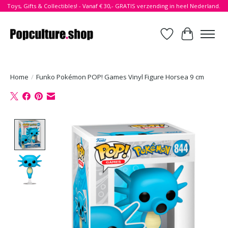
Toys, Gifts & Collectibles! - Vanaf € 30,- GRATIS verzending in heel Nederland.
Verlanglijst
Winkelwa
Home
/
Funko Pokémon POP! Games Vinyl Figure Horsea 9 cm
Product image slideshow Items