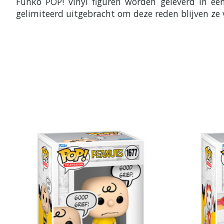
Funko POP! vinyl figuren worden geleverd in e
gelimiteerd uitgebracht om deze reden blijven ze 
Items van productcarrousel