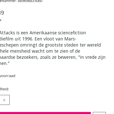
enummer: 889698835060
39
w
Attacks is een Amerikaanse sciencefiction
iefilm uit 1996. Een vloot van Mars-
eschepen omringt de grootste steden ter wereld
 hele mensheid wacht om te zien of de
aardse bezoekers, zoals ze beweren, "in vrede zijn
en."
voorraad
heid: