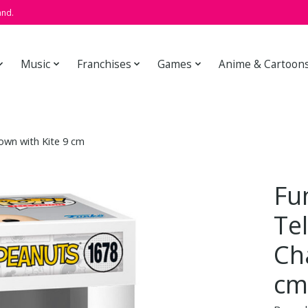
and.
Music
Franchises
Games
Anime & Cartoon
rown with Kite 9 cm
Fu
Tel
Ch
cm