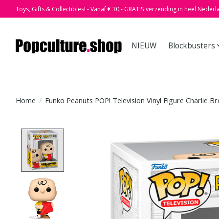
Toys, Gifts & Collectibles! - Vanaf € 30,- GRATIS verzending in heel Nederl
NIEUW
Blockbusters
Home
/
Funko Peanuts POP! Television Vinyl Figure Charlie B
Product image slideshow Items