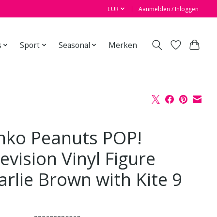
EUR
Aanmelden / Inloggen
s
Sport
Seasonal
Merken
nko Peanuts POP!
evision Vinyl Figure
arlie Brown with Kite 9