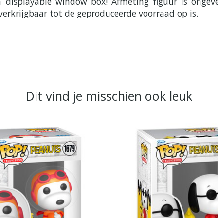
en displayable window box! Afmeting figuur is ong
verkrijgbaar tot de geproduceerde voorraad op is.
Dit vind je misschien ook leuk