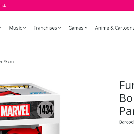
and.
Music
Franchises
Games
Anime & Cartoon
er 9 cm
Fu
Bo
Pa
Barcod