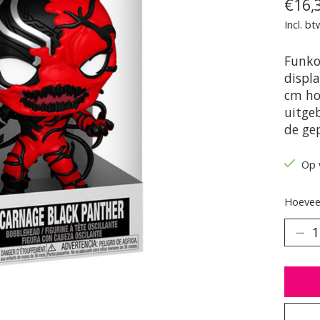
€16,
Incl. bt
Funko
displ
cm ho
uitge
de ge
Op 
Hoeveel