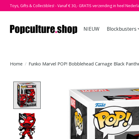
Toys, Gifts & Collectibles! - Vanaf € 30,- GRATIS verzending in heel Nederl
NIEUW
Blockbusters
Home
/
Funko Marvel POP! Bobblehead Carnage Black Panth
Product image slideshow Items