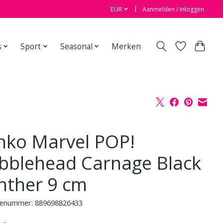
EUR
Aanmelden / Inloggen
s
Sport
Seasonal
Merken
nko Marvel POP!
bblehead Carnage Black
nther 9 cm
enummer: 889698826433