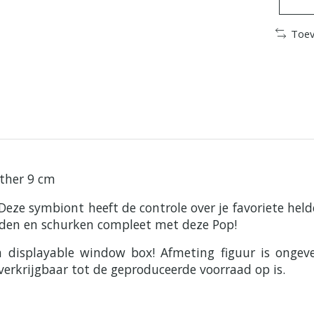
Toev
ther 9 cm
eze symbiont heeft de controle over je favoriete held
elden en schurken compleet met deze Pop!
en displayable window box! Afmeting figuur is ong
verkrijgbaar tot de geproduceerde voorraad op is.