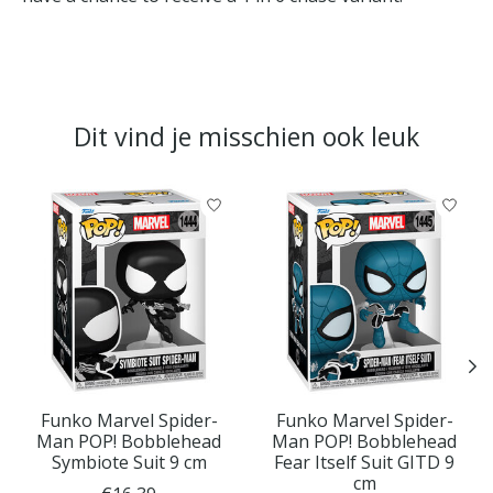
Dit vind je misschien ook leuk
Items van productcarrousel
Funko Marvel Spider-
Funko Marvel Spider-
Man POP! Bobblehead
Man POP! Bobblehead
Symbiote Suit 9 cm
Fear Itself Suit GITD 9
cm