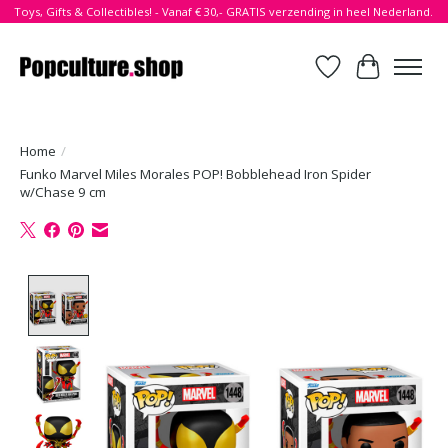
Toys, Gifts & Collectibles! - Vanaf € 30,- GRATIS verzending in heel Nederland.
Verlanglijst
Winkelwa
Home
/
Funko Marvel Miles Morales POP! Bobblehead Iron Spider
w/Chase 9 cm
Product image slideshow Items