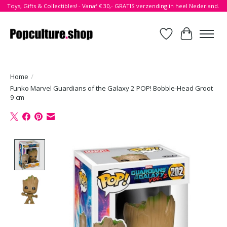
Toys, Gifts & Collectibles! - Vanaf € 30,- GRATIS verzending in heel Nederland.
Verlanglijst
Winkelwa
Home
/
Funko Marvel Guardians of the Galaxy 2 POP! Bobble-Head Groot
9 cm
Product image slideshow Items