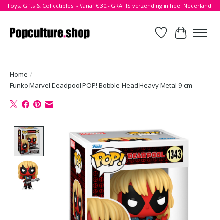
Toys, Gifts & Collectibles! - Vanaf € 30,- GRATIS verzending in heel Nederland.
Verlanglijst
Winkelwa
Home
/
Funko Marvel Deadpool POP! Bobble-Head Heavy Metal 9 cm
Product image slideshow Items