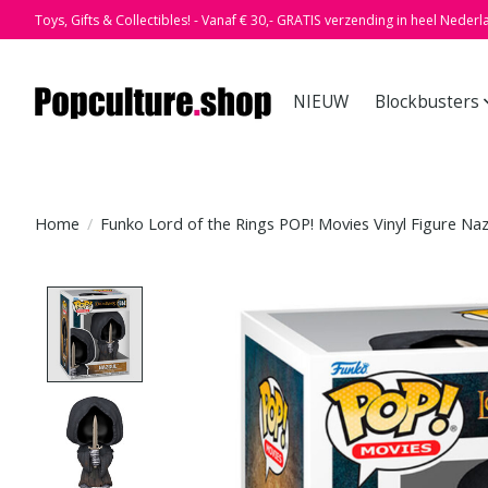
Toys, Gifts & Collectibles! - Vanaf € 30,- GRATIS verzending in heel Nederl
NIEUW
Blockbusters
Home
/
Funko Lord of the Rings POP! Movies Vinyl Figure Na
Product image slideshow Items