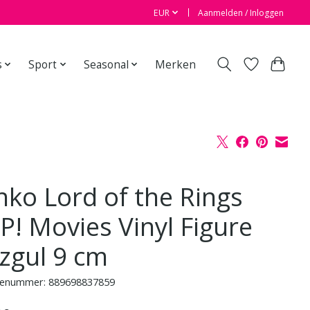
EUR
Aanmelden / Inloggen
s
Sport
Seasonal
Merken
nko Lord of the Rings
P! Movies Vinyl Figure
zgul 9 cm
enummer: 889698837859