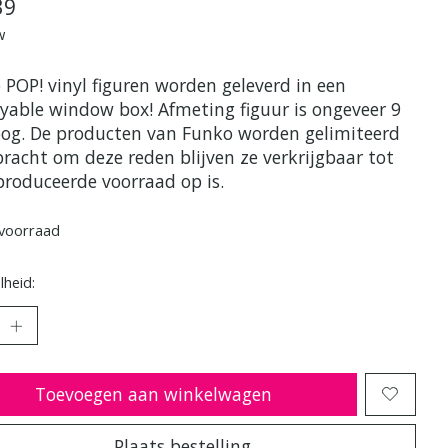
39
w
 POP! vinyl figuren worden geleverd in een
ayable window box! Afmeting figuur is ongeveer 9
og. De producten van Funko worden gelimiteerd
bracht om deze reden blijven ze verkrijgbaar tot
produceerde voorraad op is.
voorraad
heid:
Toevoegen aan winkelwagen
Plaats bestelling