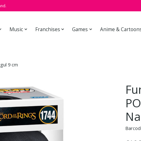
and.
Music
Franchises
Games
Anime & Cartoon
zgul 9 cm
Fu
PO
Na
Barcod