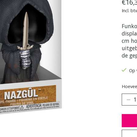
€16,
Incl. bt
Funko
displ
cm ho
uitge
de ge
Op 
Hoeveel