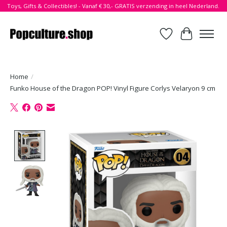
Toys, Gifts & Collectibles! - Vanaf € 30,- GRATIS verzending in heel Nederland.
Verlanglijst
Winkelwa
Home
/
Funko House of the Dragon POP! Vinyl Figure Corlys Velaryon 9 cm
Product image slideshow Items