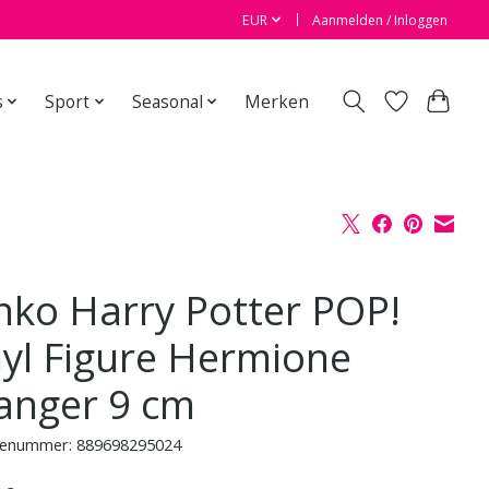
EUR
Aanmelden / Inloggen
s
Sport
Seasonal
Merken
nko Harry Potter POP!
nyl Figure Hermione
anger 9 cm
enummer: 889698295024