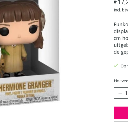
€17,
Incl. bt
Funko
displ
cm ho
uitge
de ge
Op 
Hoeveel