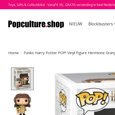
Toys, Gifts & Collectibles! - Vanaf € 30,- GRATIS verzending in heel Nederl
NIEUW
Blockbusters
Home
/
Funko Harry Potter POP! Vinyl Figure Hermione Gran
Product image slideshow Items