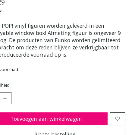
29
w
 POP! vinyl figuren worden geleverd in een
ayable window box! Afmeting figuur is ongeveer 9
og. De producten van Funko worden gelimiteerd
bracht om deze reden blijven ze verkrijgbaar tot
produceerde voorraad op is.
voorraad
heid:
Toevoegen aan winkelwagen
Plaats bestelling