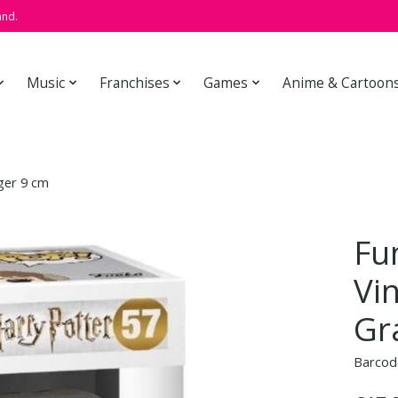
and.
Music
Franchises
Games
Anime & Cartoon
ger 9 cm
Fu
Vi
Gr
Barcod