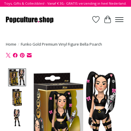
Toys, Gifts & Collectibles! - Vanaf € 30,- GRATIS verzending in heel Nederland.
Verlanglijst
Winkelwa
Home
/
Funko Gold Premium Vinyl Figure Bella Poarch
Product image slideshow Items