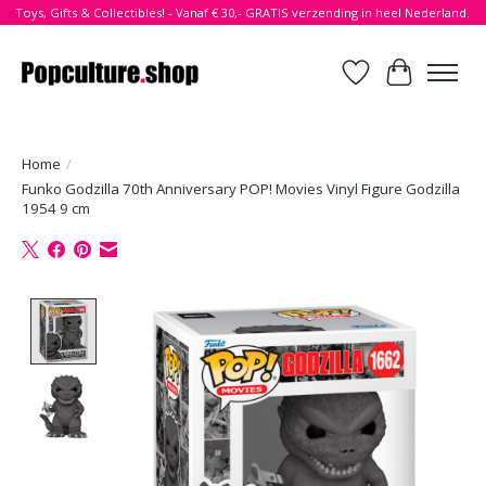
Toys, Gifts & Collectibles! - Vanaf € 30,- GRATIS verzending in heel Nederland.
Verlanglijst
Winkelwa
Home
/
Funko Godzilla 70th Anniversary POP! Movies Vinyl Figure Godzilla
1954 9 cm
Product image slideshow Items