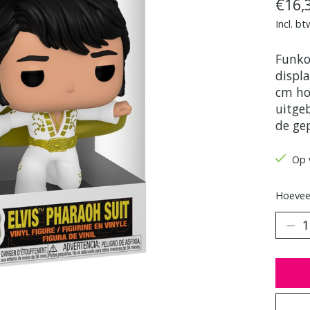
€16,
Incl. bt
Funko
displ
cm ho
uitge
de ge
Op 
Hoeveel