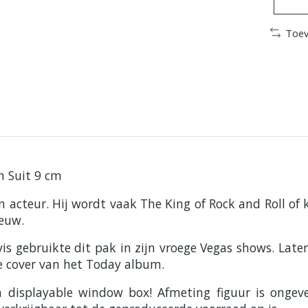
Toev
h Suit 9 cm
n acteur. Hij wordt vaak The King of Rock and Roll o
eeuw.
is gebruikte dit pak in zijn vroege Vegas shows. Later
de cover van het Today album.
en displayable window box! Afmeting figuur is ong