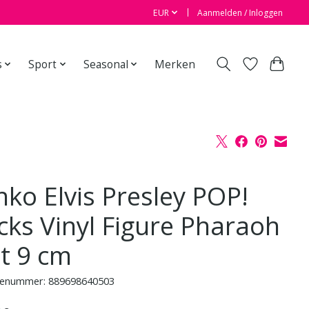
EUR
Aanmelden / Inloggen
s
Sport
Seasonal
Merken
nko Elvis Presley POP!
cks Vinyl Figure Pharaoh
it 9 cm
enummer: 889698640503