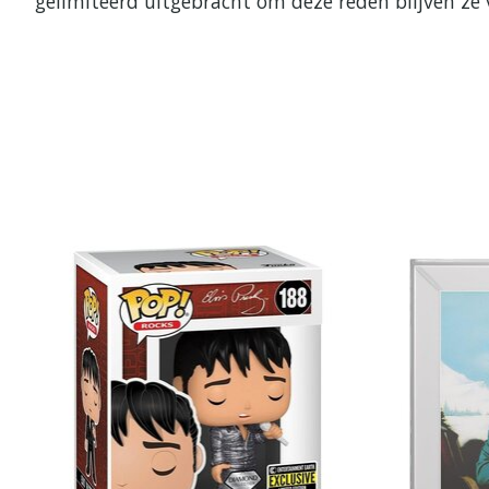
gelimiteerd uitgebracht om deze reden blijven ze 
Items van productcarrousel