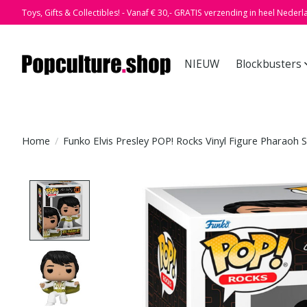
Toys, Gifts & Collectibles! - Vanaf € 30,- GRATIS verzending in heel Nederl
NIEUW
Blockbusters
Home
/
Funko Elvis Presley POP! Rocks Vinyl Figure Pharaoh S
Product image slideshow Items