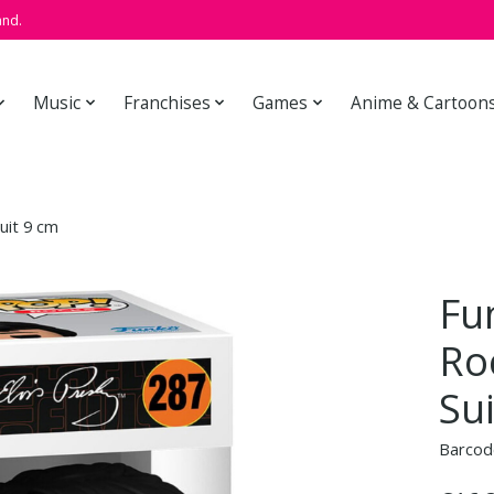
and.
Music
Franchises
Games
Anime & Cartoon
uit 9 cm
Fu
Ro
Su
Barcod