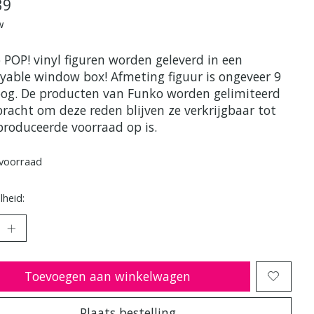
39
w
 POP! vinyl figuren worden geleverd in een
ayable window box! Afmeting figuur is ongeveer 9
og. De producten van Funko worden gelimiteerd
bracht om deze reden blijven ze verkrijgbaar tot
produceerde voorraad op is.
voorraad
heid:
Toevoegen aan winkelwagen
Plaats bestelling