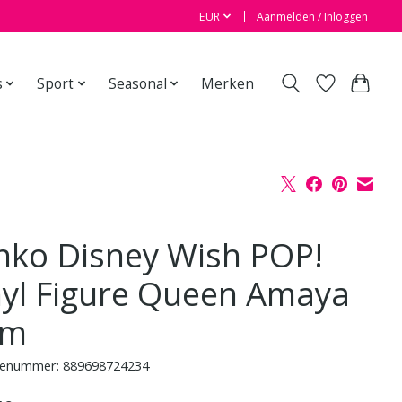
EUR
Aanmelden / Inloggen
s
Sport
Seasonal
Merken
nko Disney Wish POP!
nyl Figure Queen Amaya
cm
enummer: 889698724234