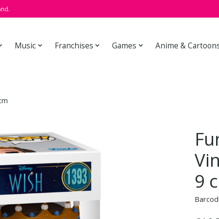
and.
Music
Franchises
Games
Anime & Cartoon
 cm
Fu
Vi
9 
Barcod