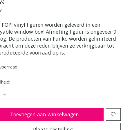
59
w
 POP! vinyl figuren worden geleverd in een
ayable window box! Afmeting figuur is ongeveer 9
og. De producten van Funko worden gelimiteerd
bracht om deze reden blijven ze verkrijgbaar tot
produceerde voorraad op is.
voorraad
heid:
Toevoegen aan winkelwagen
Plaats bestelling