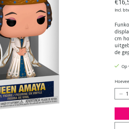
€16,
Incl. bt
Funko
displ
cm ho
uitge
de ge
Op 
Hoeveel