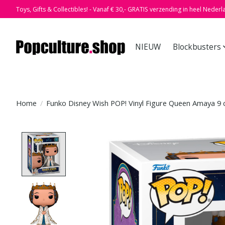
Toys, Gifts & Collectibles! - Vanaf € 30,- GRATIS verzending in heel Nederl
NIEUW
Blockbusters
Home
/
Funko Disney Wish POP! Vinyl Figure Queen Amaya 9
Product image slideshow Items