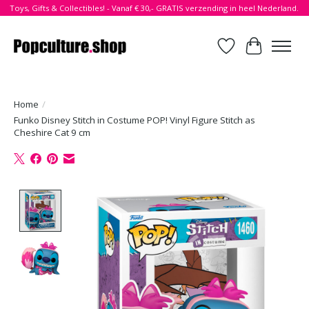
Toys, Gifts & Collectibles! - Vanaf € 30,- GRATIS verzending in heel Nederland.
Verlanglijst
Winkelwa
Home
/
Funko Disney Stitch in Costume POP! Vinyl Figure Stitch as
Cheshire Cat 9 cm
Product image slideshow Items