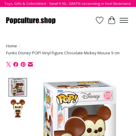
Toys, Gifts & Collectibles! - Vanaf € 30,- GRATIS verzending in heel Nederland.
Verlanglijst
Winkelwa
Home
/
Funko Disney POP! Vinyl Figure Chocolate Mickey Mouse 9 cm
Product image slideshow Items