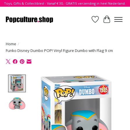
Toys, Gifts & Collectibles! - Vanaf € 30,- GRATIS verzending in heel Nederland.
Verlanglijst
Winkelwa
Home
/
Funko Disney Dumbo POP! Vinyl Figure Dumbo with Flag 9 cm
Product image slideshow Items