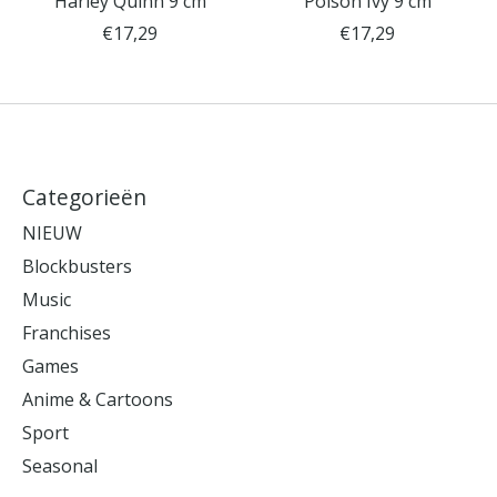
Harley Quinn 9 cm
Poison Ivy 9 cm
€17,29
€17,29
Categorieën
NIEUW
Blockbusters
Music
Franchises
Games
Anime & Cartoons
Sport
Seasonal