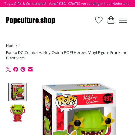
Toys, Gifts & Collectibles! - Vanaf € 30,- GRATIS verzending in heel Nederland.
Verlanglijst
Winkelwa
Home
/
Funko DC Comics Harley Quinn POP! Heroes Vinyl Figure Frank the
Plant 9 cm
Product image slideshow Items