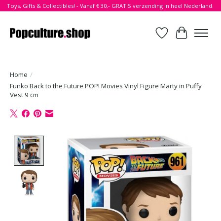
Toys, Gifts & Collectibles! - Vanaf € 30,- GRATIS verzending in heel Nederland.
Verlanglijst
Winkelwa
Home
/
Funko Back to the Future POP! Movies Vinyl Figure Marty in Puffy
Vest 9 cm
Product image slideshow Items