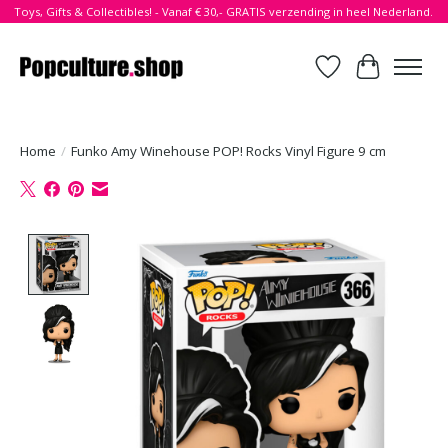
Toys, Gifts & Collectibles! - Vanaf € 30,- GRATIS verzending in heel Nederland.
Verlanglijst
Winkelwa
Home
/
Funko Amy Winehouse POP! Rocks Vinyl Figure 9 cm
Product image slideshow Items