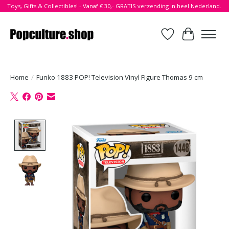
Toys, Gifts & Collectibles! - Vanaf € 30,- GRATIS verzending in heel Nederland.
Verlanglijst
Winkelwa
Home
/
Funko 1883 POP! Television Vinyl Figure Thomas 9 cm
Product image slideshow Items