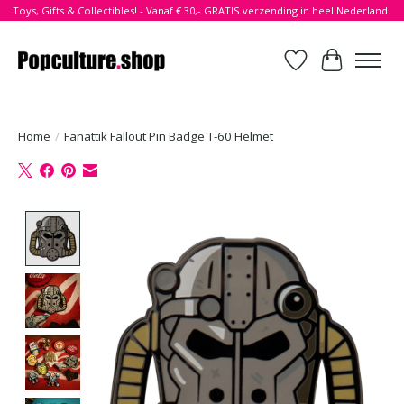
Toys, Gifts & Collectibles! - Vanaf € 30,- GRATIS verzending in heel Nederland.
Verlanglijst
Winkelwa
Home
/
Fanattik Fallout Pin Badge T-60 Helmet
Product image slideshow Items