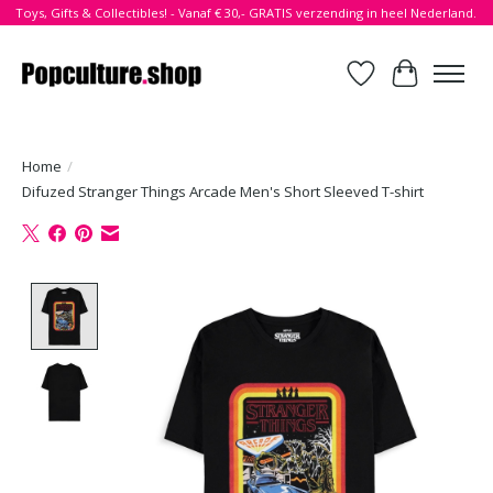
Toys, Gifts & Collectibles! - Vanaf € 30,- GRATIS verzending in heel Nederland.
Verlanglijst
Winkelwa
Home
/
Difuzed Stranger Things Arcade Men's Short Sleeved T-shirt
Product image slideshow Items