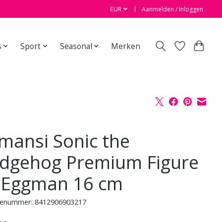
EUR
Aanmelden / Inloggen
s
Sport
Seasonal
Merken
mansi Sonic the
dgehog Premium Figure
 Eggman 16 cm
enummer: 8412906903217