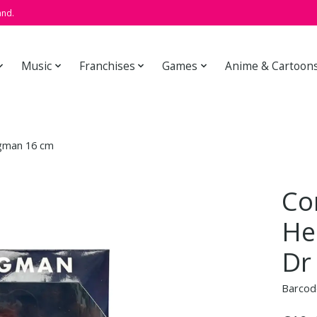
and.
Music
Franchises
Games
Anime & Cartoon
gman 16 cm
Co
He
Dr
Barcod