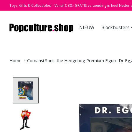
Toys, Gifts & Collectibles! - Vanaf € 30,- GRATIS verzending in heel Nederl
NIEUW
Blockbusters
Home
/
Comansi Sonic the Hedgehog Premium Figure Dr Eg
Product image slideshow Items