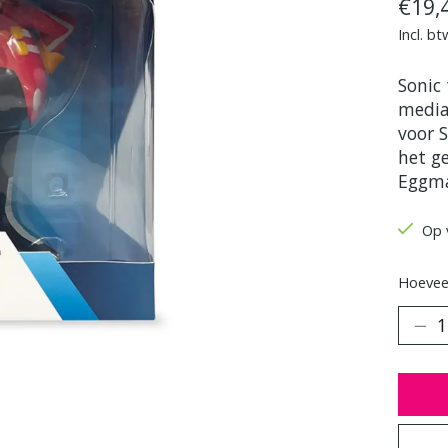
€19,
Incl. bt
Sonic
media
voor S
het g
Eggm
Op 
Hoeveel