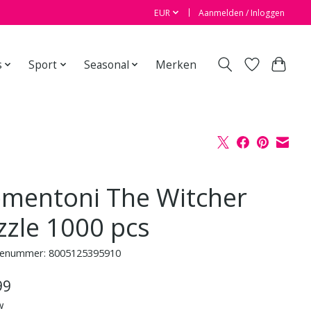
EUR
Aanmelden / Inloggen
s
Sport
Seasonal
Merken
ementoni The Witcher
zzle 1000 pcs
enummer: 8005125395910
99
w