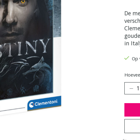
De me
versc
Cleme
goude
in Ital
Op 
Hoeveel