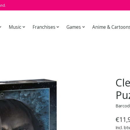
and.
Music
Franchises
Games
Anime & Cartoon
Cl
Pu
Barcod
€11,
Incl. bt