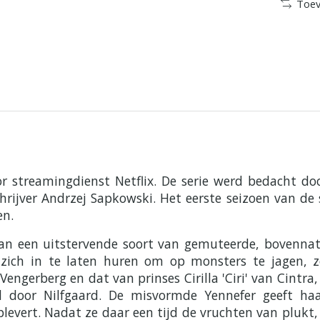
Toev
or streamingdienst Netflix. De serie werd bedacht d
hrijver Andrzej Sapkowski. Het eerste seizoen van d
en.
 van een uitstervende soort van gemuteerde, bovennatu
ich in te laten huren om op monsters te jagen, zoa
engerberg en dat van prinses Cirilla 'Ciri' van Cintr
 door Nilfgaard. De misvormde Yennefer geeft haa
plevert. Nadat ze daar een tijd de vruchten van plukt,