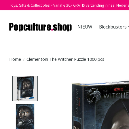
Toys, Gifts & Collectibles! - Vanaf € 30,- GRATIS verzending in heel Nederl
NIEUW
Blockbusters
Home
/
Clementoni The Witcher Puzzle 1000 pcs
Product image slideshow Items