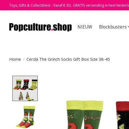
Toys, Gifts & Collectibles! - Vanaf € 30,- GRATIS verzending in heel Nederl
NIEUW
Blockbusters
Home
/
Cerdá The Grinch Socks Gift Box Size 38-45
Product image slideshow Items