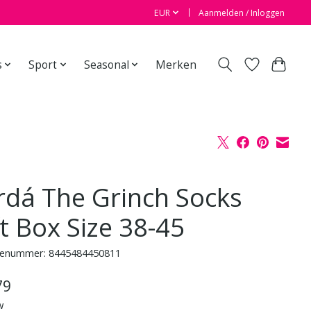
EUR
Aanmelden / Inloggen
s
Sport
Seasonal
Merken
rdá The Grinch Socks
t Box Size 38-45
enummer: 8445484450811
79
w