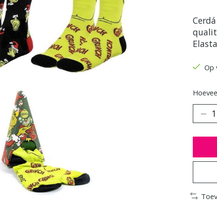
Cerdá 
quali
Elasta
Op 
Hoeveel
Toev