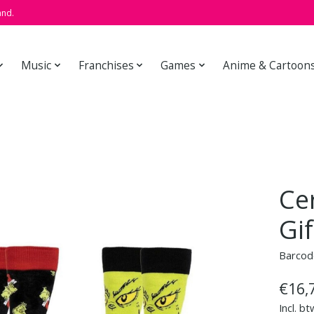
and.
Music
Franchises
Games
Anime & Cartoon
Ce
Gif
Barcod
€16,
Incl. bt