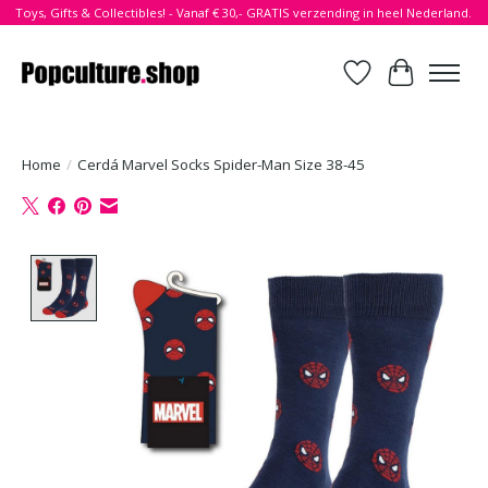
Toys, Gifts & Collectibles! - Vanaf € 30,- GRATIS verzending in heel Nederland.
Verlanglijst
Winkelwa
Home
/
Cerdá Marvel Socks Spider-Man Size 38-45
Product image slideshow Items