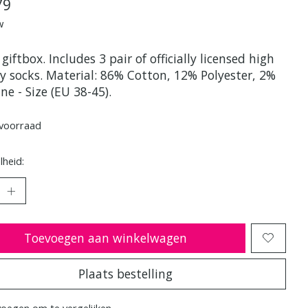
79
w
giftbox. Includes 3 pair of officially licensed high
ty socks. Material: 86% Cotton, 12% Polyester, 2%
ne - Size (EU 38-45).
voorraad
heid:
Toevoegen aan winkelwagen
Plaats bestelling
oegen om te vergelijken