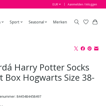
EUR
Aanmelden / Inloggen
s
Sport
Seasonal
Merken
rdá Harry Potter Socks
ft Box Hogwarts Size 38-
enummer: 8445484458497