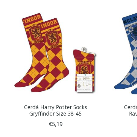
Items van productcarrousel
Cerdá Harry Potter Socks
Cerd
Gryffindor Size 38-45
Rav
€5,19