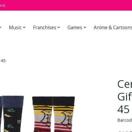
and.
Music
Franchises
Games
Anime & Cartoon
-45
Ce
Gi
45
Barcod