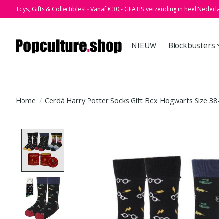
Toys, Gifts & Collectibles! - Vanaf € 30,- GRATIS verzending in heel Nederl
NIEUW
Blockbusters
Home
/
Cerdá Harry Potter Socks Gift Box Hogwarts Size 38
Product image slideshow Items