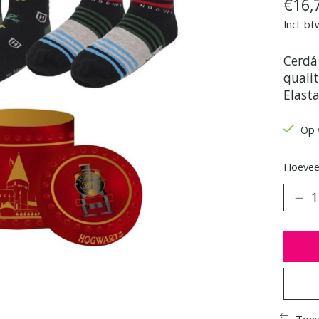
€16,
Incl. bt
Cerdá 
quali
Elasta
Op 
Hoeveel
Toev