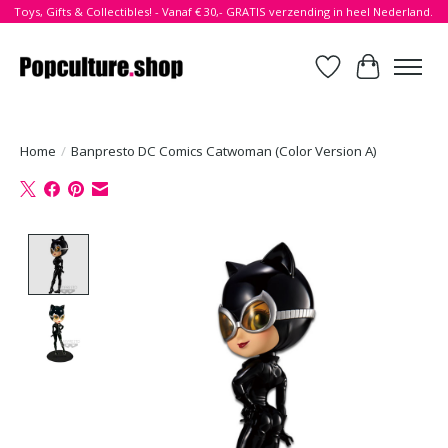
Toys, Gifts & Collectibles! - Vanaf € 30,- GRATIS verzending in heel Nederland.
Verlanglijst
Winkelwa
Home
/
Banpresto DC Comics Catwoman (Color Version A)
Product image slideshow Items