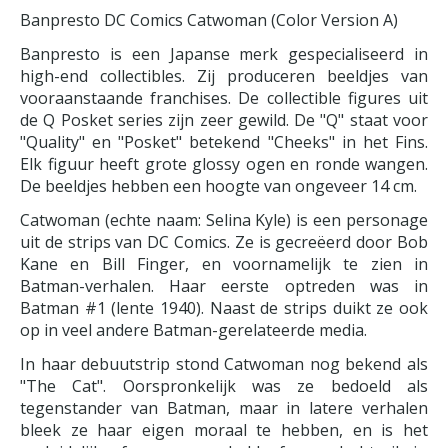
Banpresto DC Comics Catwoman (Color Version A)
Banpresto is een Japanse merk gespecialiseerd in
high-end collectibles. Zij produceren beeldjes van
vooraanstaande franchises. De collectible figures uit
de Q Posket series zijn zeer gewild. De "Q" staat voor
"Quality" en "Posket" betekend "Cheeks" in het Fins.
Elk figuur heeft grote glossy ogen en ronde wangen.
De beeldjes hebben een hoogte van ongeveer 14 cm.
Catwoman (echte naam: Selina Kyle) is een personage
uit de strips van DC Comics. Ze is gecreëerd door Bob
Kane en Bill Finger, en voornamelijk te zien in
Batman-verhalen. Haar eerste optreden was in
Batman #1 (lente 1940). Naast de strips duikt ze ook
op in veel andere Batman-gerelateerde media.
In haar debuutstrip stond Catwoman nog bekend als
"The Cat". Oorspronkelijk was ze bedoeld als
tegenstander van Batman, maar in latere verhalen
bleek ze haar eigen moraal te hebben, en is het